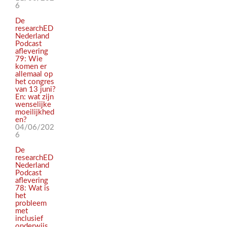
6
De
researchED
Nederland
Podcast
aflevering
79: Wie
komen er
allemaal op
het congres
van 13 juni?
En: wat zijn
wenselijke
moeilijkhed
en?
04/06/202
6
De
researchED
Nederland
Podcast
aflevering
78: Wat is
het
probleem
met
inclusief
onderwijs