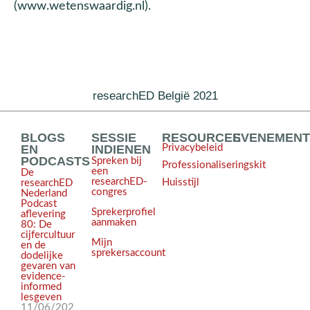
(www.wetenswaardig.nl).
researchED België 2021
BLOGS
SESSIE
RESOURCES
EVENEMEN
EN
INDIENEN
Privacybeleid
PODCASTS
Spreken bij
Professionaliseringskit
een
De
researchED-
Huisstijl
researchED
congres
Nederland
Podcast
Sprekerprofiel
aflevering
aanmaken
80: De
cijfercultuur
Mijn
en de
sprekersaccount
dodelijke
gevaren van
evidence-
informed
lesgeven
11/06/202