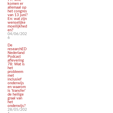
komen er
allemaal op
het congres
van 13 juni?
En: wat zijn
wenselijke
moeilijkhed
en?
04/06/202
6
De
researchED
Nederland
Podcast
aflevering
78: Wat is
het
probleem
met
inclusief
onderwijs
en waarom
is ‘transfer’
de heilige
graal van
het
onderwijs?
28/05/202