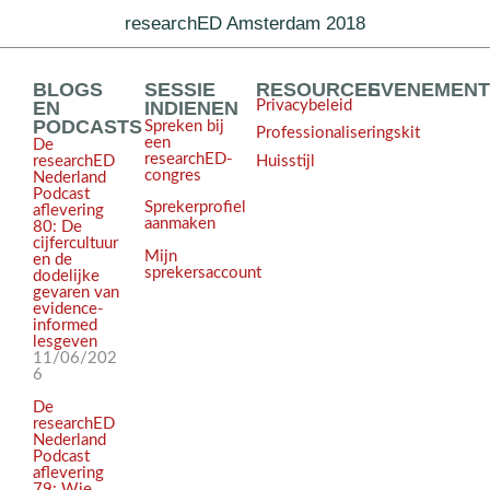
researchED Amsterdam 2018
BLOGS
SESSIE
RESOURCES
EVENEMEN
EN
INDIENEN
Privacybeleid
PODCASTS
Spreken bij
Professionaliseringskit
een
De
researchED-
Huisstijl
researchED
congres
Nederland
Podcast
Sprekerprofiel
aflevering
aanmaken
80: De
cijfercultuur
Mijn
en de
sprekersaccount
dodelijke
gevaren van
evidence-
informed
lesgeven
11/06/202
6
De
researchED
Nederland
Podcast
aflevering
79: Wie