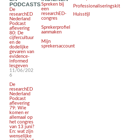
PODCASTS
Spreken bij
Professionaliseringskit
een
De
researchED-
Huisstijl
researchED
congres
Nederland
Podcast
Sprekerprofiel
aflevering
aanmaken
80: De
cijfercultuur
Mijn
en de
sprekersaccount
dodelijke
gevaren van
evidence-
informed
lesgeven
11/06/202
6
De
researchED
Nederland
Podcast
aflevering
79: Wie
komen er
allemaal op
het congres
van 13 juni?
En: wat zijn
wenselijke