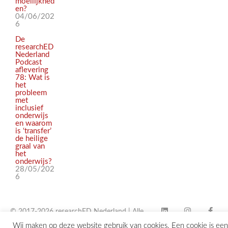
moeilijkhed
en?
04/06/202
6
De
researchED
Nederland
Podcast
aflevering
78: Wat is
het
probleem
met
inclusief
onderwijs
en waarom
is ‘transfer’
de heilige
graal van
het
onderwijs?
28/05/202
6
© 2017-2026 researchED Nederland | Alle
Wij maken op deze website gebruik van cookies. Een cookie is een
rechten voorbehouden |