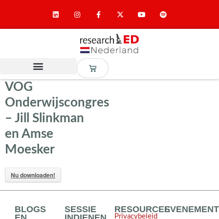
VOG
Onderwijscongres
– Jill Slinkman
en Amse
Moesker
Nu downloaden!
BLOGS
SESSIE
RESOURCES
EVENEMEN
EN
INDIENEN
Privacybeleid