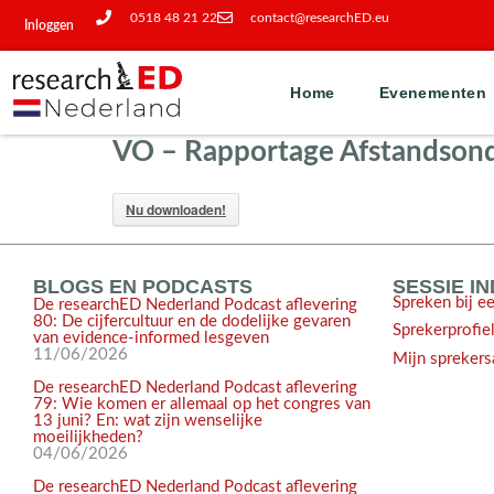
0518 48 21 22
contact@researchED.eu
Inloggen
Home
Evenementen
VO – Rapportage Afstandsond
Nu downloaden!
BLOGS EN PODCASTS
SESSIE I
Spreken bij e
De researchED Nederland Podcast aflevering
80: De cijfercultuur en de dodelijke gevaren
Sprekerprofie
van evidence-informed lesgeven
11/06/2026
Mijn sprekers
De researchED Nederland Podcast aflevering
79: Wie komen er allemaal op het congres van
13 juni? En: wat zijn wenselijke
moeilijkheden?
04/06/2026
De researchED Nederland Podcast aflevering