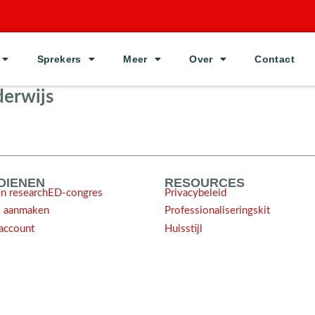
Sprekers
Meer
Over
Contact
erwijs
NDIENEN
RESOURCES
en researchED-congres
Privacybeleid
l aanmaken
Professionaliseringskit
account
Huisstijl