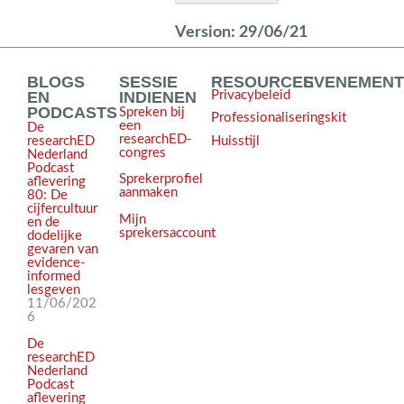
Version:
29/06/21
BLOGS
SESSIE
RESOURCES
EVENEMEN
EN
INDIENEN
Privacybeleid
PODCASTS
Spreken bij
Professionaliseringskit
een
De
researchED-
Huisstijl
researchED
congres
Nederland
Podcast
Sprekerprofiel
aflevering
aanmaken
80: De
cijfercultuur
Mijn
en de
sprekersaccount
dodelijke
gevaren van
evidence-
informed
lesgeven
11/06/202
6
De
researchED
Nederland
Podcast
aflevering