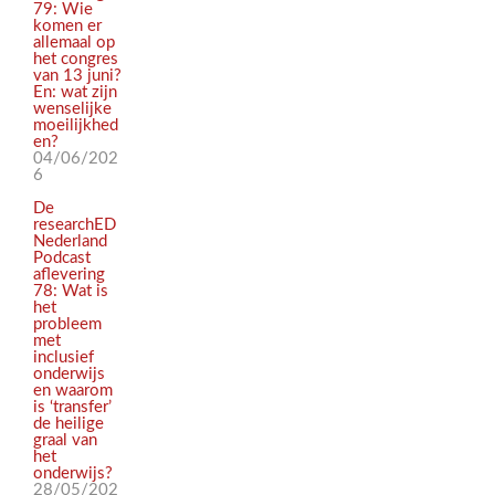
79: Wie
komen er
allemaal op
het congres
van 13 juni?
En: wat zijn
wenselijke
moeilijkhed
en?
04/06/202
6
De
researchED
Nederland
Podcast
aflevering
78: Wat is
het
probleem
met
inclusief
onderwijs
en waarom
is ‘transfer’
de heilige
graal van
het
onderwijs?
28/05/202