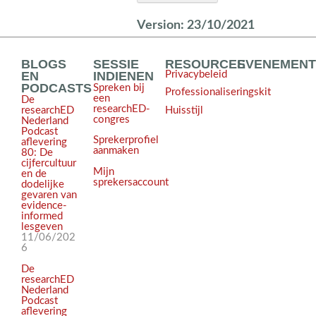
Version:
23/10/2021
BLOGS
SESSIE
RESOURCES
EVENEMEN
EN
INDIENEN
Privacybeleid
PODCASTS
Spreken bij
Professionaliseringskit
een
De
researchED-
Huisstijl
researchED
congres
Nederland
Podcast
Sprekerprofiel
aflevering
aanmaken
80: De
cijfercultuur
Mijn
en de
sprekersaccount
dodelijke
gevaren van
evidence-
informed
lesgeven
11/06/202
6
De
researchED
Nederland
Podcast
aflevering