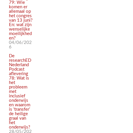
79: Wie
komen er
allemaal op
het congres
van 13 juni?
En: wat zijn
wenselijke
moeilijkhed
en?
04/06/202
6
De
researchED
Nederland
Podcast
aflevering
78: Wat is
het
probleem
met
inclusief
onderwijs
en waarom
is ‘transfer’
de heilige
graal van
het
onderwijs?
28/05/202