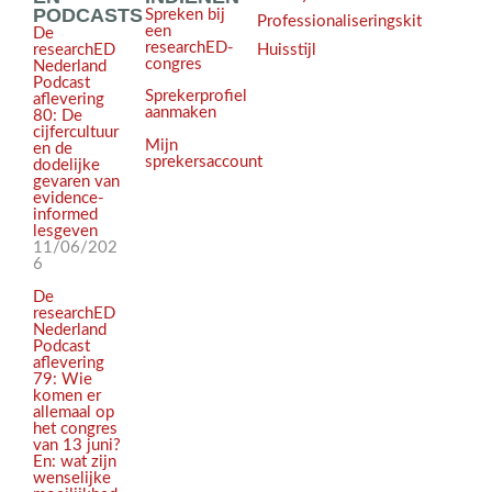
PODCASTS
Spreken bij
Professionaliseringskit
een
De
researchED-
Huisstijl
researchED
congres
Nederland
Podcast
Sprekerprofiel
aflevering
aanmaken
80: De
cijfercultuur
Mijn
en de
sprekersaccount
dodelijke
gevaren van
evidence-
informed
lesgeven
11/06/202
6
De
researchED
Nederland
Podcast
aflevering
79: Wie
komen er
allemaal op
het congres
van 13 juni?
En: wat zijn
wenselijke