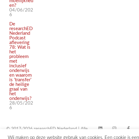
moeilijkhed
en?
04/06/202
6
De
researchED
Nederland
Podcast
aflevering
78: Wat is
het
probleem
met
inclusief
onderwijs
en waarom
is ‘transfer’
de heilige
graal van
het
onderwijs?
28/05/202
6
© 2017-2026 researchED Nederland | Alle
Wij maken op deze website gebruik van cookies. Een cookie is een
rechten voorbehouden |