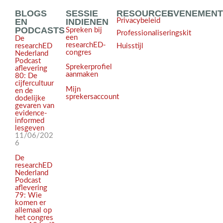
BLOGS
SESSIE
RESOURCES
EVENEMEN
EN
INDIENEN
Privacybeleid
PODCASTS
Spreken bij
Professionaliseringskit
een
De
researchED-
Huisstijl
researchED
congres
Nederland
Podcast
Sprekerprofiel
aflevering
aanmaken
80: De
cijfercultuur
Mijn
en de
sprekersaccount
dodelijke
gevaren van
evidence-
informed
lesgeven
11/06/202
6
De
researchED
Nederland
Podcast
aflevering
79: Wie
komen er
allemaal op
het congres