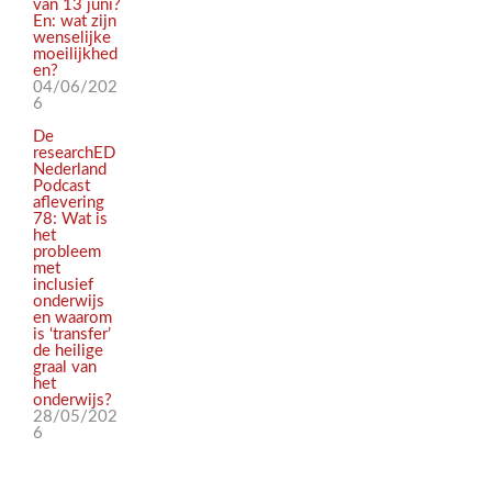
van 13 juni?
En: wat zijn
wenselijke
moeilijkhed
en?
04/06/202
6
De
researchED
Nederland
Podcast
aflevering
78: Wat is
het
probleem
met
inclusief
onderwijs
en waarom
is ‘transfer’
de heilige
graal van
het
onderwijs?
28/05/202
6