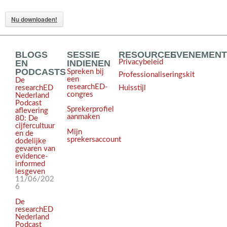
Nu downloaden!
BLOGS
SESSIE
RESOURCES
EVENEMEN
EN
INDIENEN
Privacybeleid
PODCASTS
Spreken bij
Professionaliseringskit
een
De
researchED-
Huisstijl
researchED
congres
Nederland
Podcast
Sprekerprofiel
aflevering
aanmaken
80: De
cijfercultuur
Mijn
en de
sprekersaccount
dodelijke
gevaren van
evidence-
informed
lesgeven
11/06/202
6
De
researchED
Nederland
Podcast