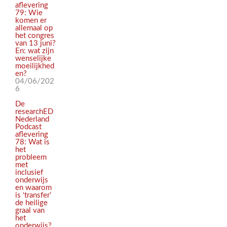
aflevering
79: Wie
komen er
allemaal op
het congres
van 13 juni?
En: wat zijn
wenselijke
moeilijkhed
en?
04/06/202
6
De
researchED
Nederland
Podcast
aflevering
78: Wat is
het
probleem
met
inclusief
onderwijs
en waarom
is ‘transfer’
de heilige
graal van
het
onderwijs?