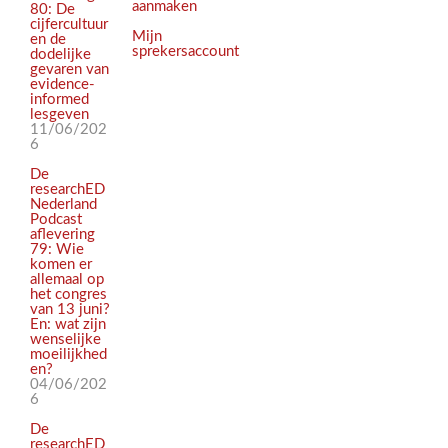
aanmaken
80: De
cijfercultuur
Mijn
en de
sprekersaccount
dodelijke
gevaren van
evidence-
informed
lesgeven
11/06/202
6
De
researchED
Nederland
Podcast
aflevering
79: Wie
komen er
allemaal op
het congres
van 13 juni?
En: wat zijn
wenselijke
moeilijkhed
en?
04/06/202
6
De
researchED