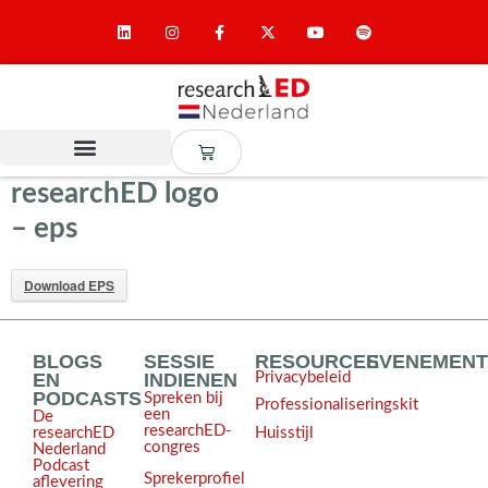
researchED logo
– eps
Download EPS
BLOGS
SESSIE
RESOURCES
EVENEMEN
EN
INDIENEN
Privacybeleid
PODCASTS
Spreken bij
Professionaliseringskit
een
De
researchED-
Huisstijl
researchED
congres
Nederland
Podcast
Sprekerprofiel
aflevering