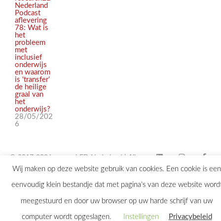
Nederland
Podcast
aflevering
78: Wat is
het
probleem
met
inclusief
onderwijs
en waarom
is ‘transfer’
de heilige
graal van
het
onderwijs?
28/05/202
6
© 2017-2026 researchED Nederland | Alle
Wij maken op deze website gebruik van cookies. Een cookie is een
rechten voorbehouden |
eenvoudig klein bestandje dat met pagina’s van deze website word
contact@researchED.eu
meegestuurd en door uw browser op uw harde schrijf van uw
computer wordt opgeslagen.
Instellingen
Privacybeleid