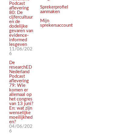
Podcast
Sprekerprofiel
aflevering
aanmaken
80: De
cijfercultuur
Mijn
en de
sprekersaccount
dodelijke
gevaren van
evidence-
informed
lesgeven
11/06/202
6
De
researchED
Nederland
Podcast
aflevering
79: Wie
komen er
allemaal op
het congres
van 13 juni?
En: wat zijn
wenselijke
moeilijkhed
en?
04/06/202
6