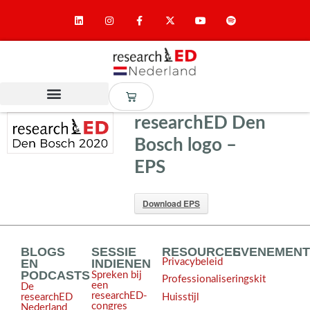
researchED Den
Bosch logo –
EPS
Download EPS
BLOGS
SESSIE
RESOURCES
EVENEMEN
EN
INDIENEN
Privacybeleid
PODCASTS
Spreken bij
Professionaliseringskit
een
De
researchED-
Huisstijl
researchED
congres
Nederland