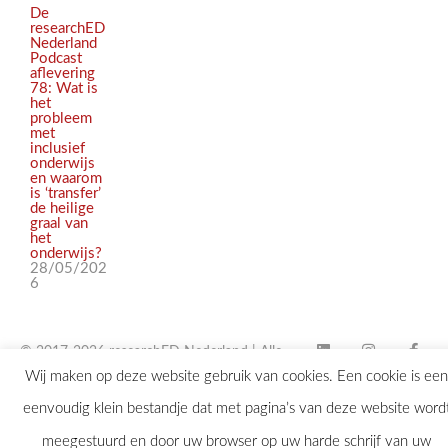
De
researchED
Nederland
Podcast
aflevering
78: Wat is
het
probleem
met
inclusief
onderwijs
en waarom
is ‘transfer’
de heilige
graal van
het
onderwijs?
28/05/202
6
© 2017-2026 researchED Nederland | Alle
Wij maken op deze website gebruik van cookies. Een cookie is een
rechten voorbehouden |
eenvoudig klein bestandje dat met pagina’s van deze website word
contact@researchED.eu
meegestuurd en door uw browser op uw harde schrijf van uw