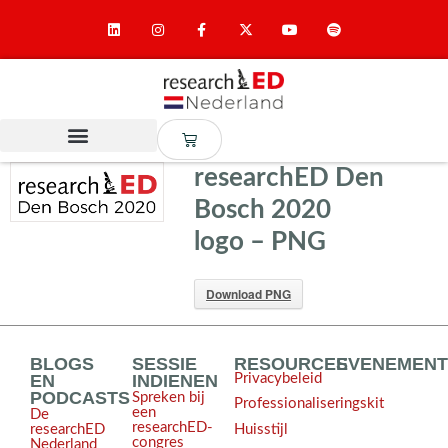
researchED Den
Bosch 2020
logo – PNG
Download PNG
BLOGS
SESSIE
RESOURCES
EVENEMEN
EN
INDIENEN
Privacybeleid
PODCASTS
Spreken bij
Professionaliseringskit
een
De
researchED-
Huisstijl
researchED
congres
Nederland