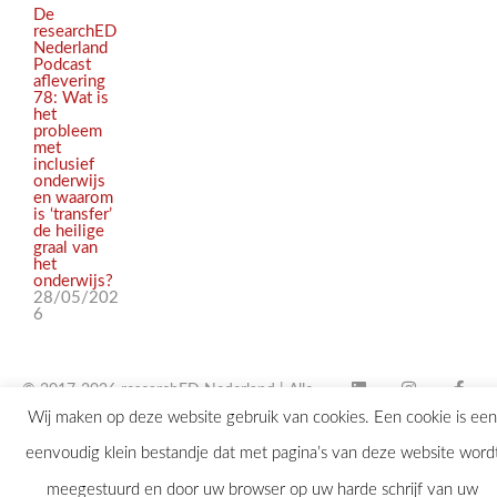
De
researchED
Nederland
Podcast
aflevering
78: Wat is
het
probleem
met
inclusief
onderwijs
en waarom
is ‘transfer’
de heilige
graal van
het
onderwijs?
28/05/202
6
© 2017-2026 researchED Nederland | Alle
Wij maken op deze website gebruik van cookies. Een cookie is een
rechten voorbehouden |
eenvoudig klein bestandje dat met pagina’s van deze website word
contact@researchED.eu
meegestuurd en door uw browser op uw harde schrijf van uw