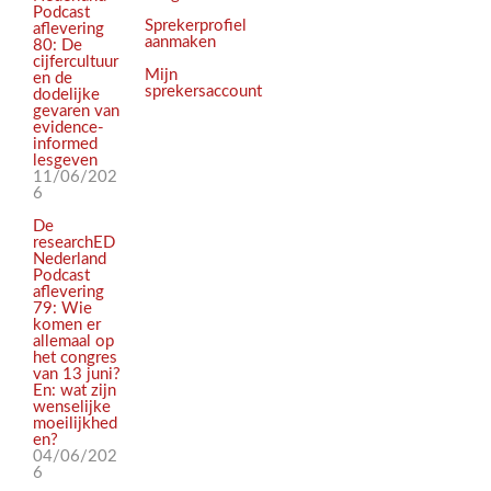
Podcast
Sprekerprofiel
aflevering
aanmaken
80: De
cijfercultuur
Mijn
en de
sprekersaccount
dodelijke
gevaren van
evidence-
informed
lesgeven
11/06/202
6
De
researchED
Nederland
Podcast
aflevering
79: Wie
komen er
allemaal op
het congres
van 13 juni?
En: wat zijn
wenselijke
moeilijkhed
en?
04/06/202
6