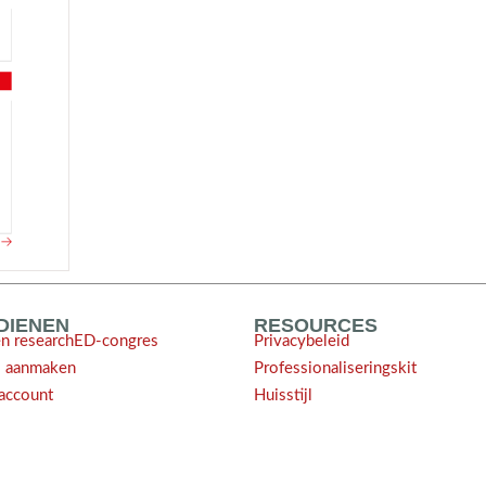
NDIENEN
RESOURCES
en researchED-congres
Privacybeleid
l aanmaken
Professionaliseringskit
account
Huisstijl