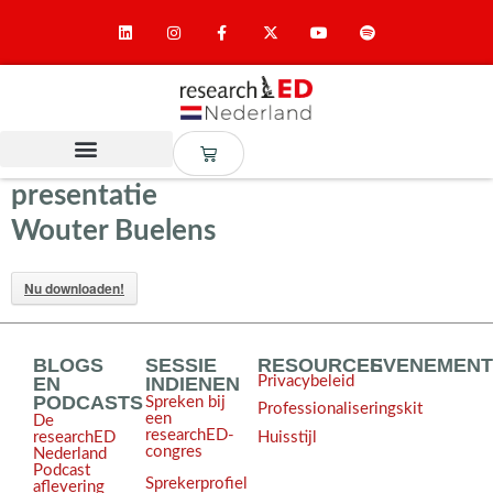
presentatie
Wouter Buelens
Nu downloaden!
BLOGS
SESSIE
RESOURCES
EVENEMEN
EN
INDIENEN
Privacybeleid
PODCASTS
Spreken bij
Professionaliseringskit
een
De
researchED-
Huisstijl
researchED
congres
Nederland
Podcast
Sprekerprofiel
aflevering