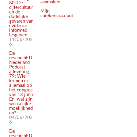
aanmaken
80: De
cijfercultuur
Mijn
en de
sprekersaccount
dodelijke
gevaren van
evidence-
informed
lesgeven
11/06/202
6
De
researchED
Nederland
Podcast
aflevering
79: Wie
komen er
allemaal op
het congres
van 13 juni?
En: wat zijn
wenselijke
moeilijkhed
en?
04/06/202
6
De
researchED