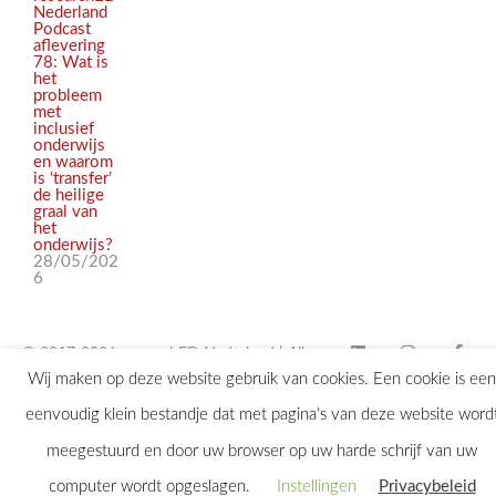
Nederland
Podcast
aflevering
78: Wat is
het
probleem
met
inclusief
onderwijs
en waarom
is ‘transfer’
de heilige
graal van
het
onderwijs?
28/05/202
6
© 2017-2026 researchED Nederland | Alle
Wij maken op deze website gebruik van cookies. Een cookie is een
rechten voorbehouden |
eenvoudig klein bestandje dat met pagina’s van deze website word
contact@researchED.eu
meegestuurd en door uw browser op uw harde schrijf van uw
computer wordt opgeslagen.
Instellingen
Privacybeleid