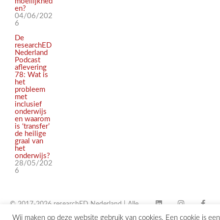
moeilijkhed
en?
04/06/202
6
De
researchED
Nederland
Podcast
aflevering
78: Wat is
het
probleem
met
inclusief
onderwijs
en waarom
is ‘transfer’
de heilige
graal van
het
onderwijs?
28/05/202
6
© 2017-2026 researchED Nederland | Alle
Wij maken op deze website gebruik van cookies. Een cookie is een
rechten voorbehouden |