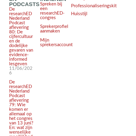
PODCASTS
Spreken bij
Professionaliseringskit
een
De
researchED-
Huisstijl
researchED
congres
Nederland
Podcast
Sprekerprofiel
aflevering
aanmaken
80: De
cijfercultuur
Mijn
en de
sprekersaccount
dodelijke
gevaren van
evidence-
informed
lesgeven
11/06/202
6
De
researchED
Nederland
Podcast
aflevering
79: Wie
komen er
allemaal op
het congres
van 13 juni?
En: wat zijn
wenselijke