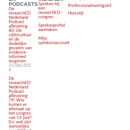
PODCASTS
Spreken bij
Professionaliseringskit
een
De
researchED-
Huisstijl
researchED
congres
Nederland
Podcast
Sprekerprofiel
aflevering
aanmaken
80: De
cijfercultuur
Mijn
en de
sprekersaccount
dodelijke
gevaren van
evidence-
informed
lesgeven
11/06/202
6
De
researchED
Nederland
Podcast
aflevering
79: Wie
komen er
allemaal op
het congres
van 13 juni?
En: wat zijn
wenselijke