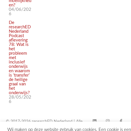
moeilijkhed
en?
04/06/202
6
De
researchED
Nederland
Podcast
aflevering
78: Wat is
het
probleem
met
inclusief
onderwijs
en waarom
is ‘transfer’
de heilige
graal van
het
onderwijs?
28/05/202
6
© 2017-2026 researchED Nederland | Alle
Wij maken op deze website gebruik van cookies. Een cookie is een
rechten voorbehouden |