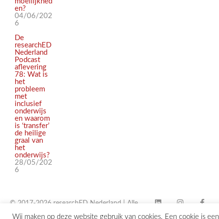
moeilijkhed
en?
04/06/202
6
De
researchED
Nederland
Podcast
aflevering
78: Wat is
het
probleem
met
inclusief
onderwijs
en waarom
is ‘transfer’
de heilige
graal van
het
onderwijs?
28/05/202
6
© 2017-2026 researchED Nederland | Alle
Wij maken op deze website gebruik van cookies. Een cookie is een
rechten voorbehouden |