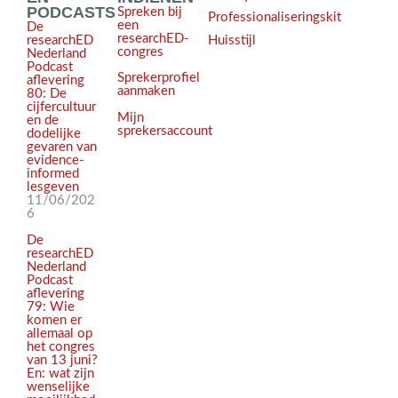
PODCASTS
Spreken bij
Professionaliseringskit
een
De
researchED-
Huisstijl
researchED
congres
Nederland
Podcast
Sprekerprofiel
aflevering
aanmaken
80: De
cijfercultuur
Mijn
en de
sprekersaccount
dodelijke
gevaren van
evidence-
informed
lesgeven
11/06/202
6
De
researchED
Nederland
Podcast
aflevering
79: Wie
komen er
allemaal op
het congres
van 13 juni?
En: wat zijn
wenselijke