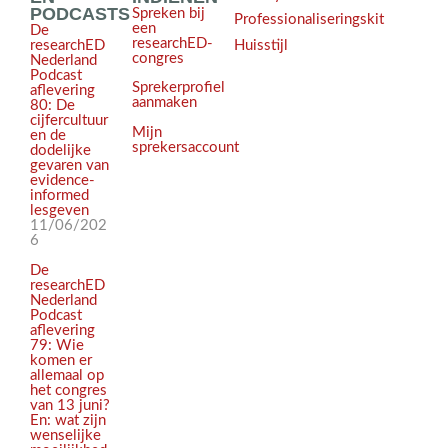
PODCASTS
Spreken bij
Professionaliseringskit
een
De
researchED-
Huisstijl
researchED
congres
Nederland
Podcast
Sprekerprofiel
aflevering
aanmaken
80: De
cijfercultuur
Mijn
en de
sprekersaccount
dodelijke
gevaren van
evidence-
informed
lesgeven
11/06/202
6
De
researchED
Nederland
Podcast
aflevering
79: Wie
komen er
allemaal op
het congres
van 13 juni?
En: wat zijn
wenselijke