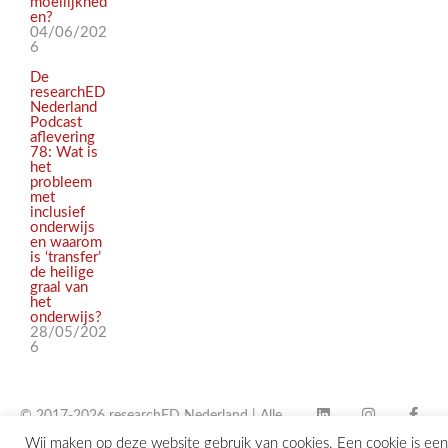
moeilijkhed
en?
04/06/202
6
De
researchED
Nederland
Podcast
aflevering
78: Wat is
het
probleem
met
inclusief
onderwijs
en waarom
is ‘transfer’
de heilige
graal van
het
onderwijs?
28/05/202
6
© 2017-2026 researchED Nederland | Alle
Wij maken op deze website gebruik van cookies. Een cookie is een
rechten voorbehouden |