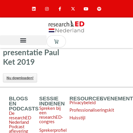
presentatie Paul
Ket 2019
Nu downloaden!
BLOGS
SESSIE
RESOURCES
EVENEMEN
EN
INDIENEN
Privacybeleid
PODCASTS
Spreken bij
Professionaliseringskit
een
De
researchED-
Huisstijl
researchED
congres
Nederland
Podcast
Sprekerprofiel
aflevering