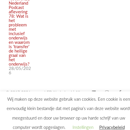
Nederland
Podcast
aflevering
78: Wat is
het
probleem
met
inclusief
onderwijs
en waarom
is ‘transfer’
de heilige
graal van
het
onderwijs?
28/05/202
6
© 2017-2026 researchED Nederland | Alle
Wij maken op deze website gebruik van cookies. Een cookie is een
rechten voorbehouden |
eenvoudig klein bestandje dat met pagina’s van deze website word
contact@researchED.eu
meegestuurd en door uw browser op uw harde schrijf van uw
computer wordt opgeslagen.
Instellingen
Privacybeleid