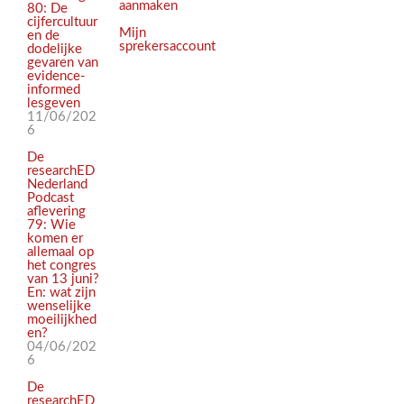
aanmaken
80: De
cijfercultuur
Mijn
en de
sprekersaccount
dodelijke
gevaren van
evidence-
informed
lesgeven
11/06/202
6
De
researchED
Nederland
Podcast
aflevering
79: Wie
komen er
allemaal op
het congres
van 13 juni?
En: wat zijn
wenselijke
moeilijkhed
en?
04/06/202
6
De
researchED