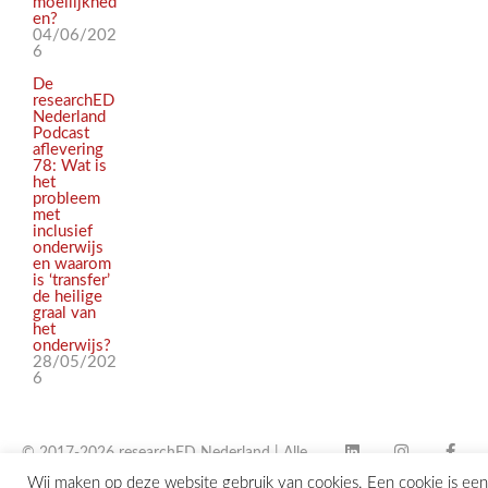
moeilijkhed
en?
04/06/202
6
De
researchED
Nederland
Podcast
aflevering
78: Wat is
het
probleem
met
inclusief
onderwijs
en waarom
is ‘transfer’
de heilige
graal van
het
onderwijs?
28/05/202
6
© 2017-2026 researchED Nederland | Alle
Wij maken op deze website gebruik van cookies. Een cookie is een
rechten voorbehouden |