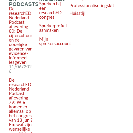
PODCASTS
Spreken bij
Professionaliseringskit
een
De
researchED-
Huisstijl
researchED
congres
Nederland
Podcast
Sprekerprofiel
aflevering
aanmaken
80: De
cijfercultuur
Mijn
en de
sprekersaccount
dodelijke
gevaren van
evidence-
informed
lesgeven
11/06/202
6
De
researchED
Nederland
Podcast
aflevering
79: Wie
komen er
allemaal op
het congres
van 13 juni?
En: wat zijn
wenselijke