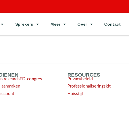
Sprekers
Meer
Over
Contact
NDIENEN
RESOURCES
en researchED-congres
Privacybeleid
l aanmaken
Professionaliseringskit
account
Huisstijl