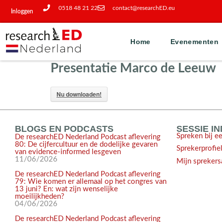
0518 48 21 22
contact@researchED.eu
Inloggen
Home
Evenementen
Presentatie Marco de Leeuw
Nu downloaden!
BLOGS EN PODCASTS
SESSIE I
Spreken bij e
De researchED Nederland Podcast aflevering
80: De cijfercultuur en de dodelijke gevaren
Sprekerprofie
van evidence-informed lesgeven
11/06/2026
Mijn sprekers
De researchED Nederland Podcast aflevering
79: Wie komen er allemaal op het congres van
13 juni? En: wat zijn wenselijke
moeilijkheden?
04/06/2026
De researchED Nederland Podcast aflevering