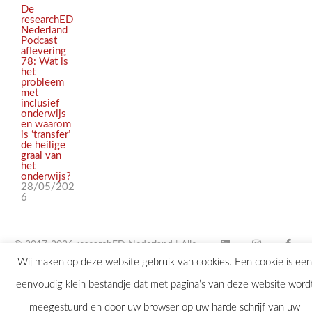
De
researchED
Nederland
Podcast
aflevering
78: Wat is
het
probleem
met
inclusief
onderwijs
en waarom
is ‘transfer’
de heilige
graal van
het
onderwijs?
28/05/202
6
© 2017-2026 researchED Nederland | Alle
Wij maken op deze website gebruik van cookies. Een cookie is een
rechten voorbehouden |
eenvoudig klein bestandje dat met pagina’s van deze website word
contact@researchED.eu
meegestuurd en door uw browser op uw harde schrijf van uw