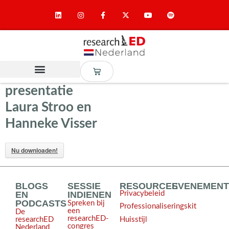
presentatie
Laura Stroo en
Hanneke Visser
Nu downloaden!
BLOGS
SESSIE
RESOURCES
EVENEMEN
EN
INDIENEN
Privacybeleid
PODCASTS
Spreken bij
Professionaliseringskit
een
De
researchED-
Huisstijl
researchED
congres
Nederland