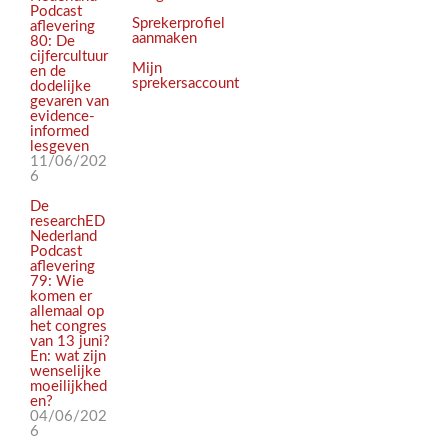
Podcast
Sprekerprofiel
aflevering
aanmaken
80: De
cijfercultuur
Mijn
en de
sprekersaccount
dodelijke
gevaren van
evidence-
informed
lesgeven
11/06/202
6
De
researchED
Nederland
Podcast
aflevering
79: Wie
komen er
allemaal op
het congres
van 13 juni?
En: wat zijn
wenselijke
moeilijkhed
en?
04/06/202
6