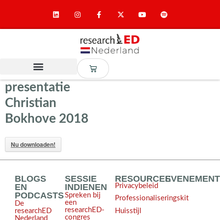
presentatie
Christian
Bokhove 2018
Nu downloaden!
BLOGS
SESSIE
RESOURCES
EVENEMEN
EN
INDIENEN
Privacybeleid
PODCASTS
Spreken bij
Professionaliseringskit
een
De
researchED-
Huisstijl
researchED
congres
Nederland