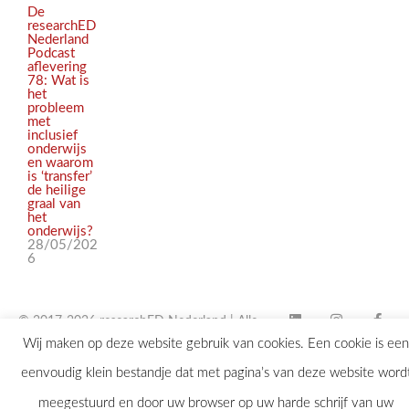
De
researchED
Nederland
Podcast
aflevering
78: Wat is
het
probleem
met
inclusief
onderwijs
en waarom
is ‘transfer’
de heilige
graal van
het
onderwijs?
28/05/202
6
© 2017-2026 researchED Nederland | Alle
Wij maken op deze website gebruik van cookies. Een cookie is een
rechten voorbehouden |
eenvoudig klein bestandje dat met pagina’s van deze website word
contact@researchED.eu
meegestuurd en door uw browser op uw harde schrijf van uw