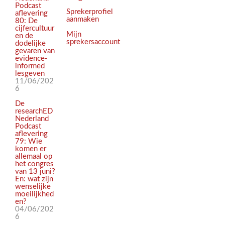
Podcast
Sprekerprofiel
aflevering
aanmaken
80: De
cijfercultuur
Mijn
en de
sprekersaccount
dodelijke
gevaren van
evidence-
informed
lesgeven
11/06/202
6
De
researchED
Nederland
Podcast
aflevering
79: Wie
komen er
allemaal op
het congres
van 13 juni?
En: wat zijn
wenselijke
moeilijkhed
en?
04/06/202
6