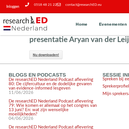
0518 48 21 22
contact@researchED.eu
Inloggen
Home
Evenementen
presentatie Aryan van der Lei
Nu downloaden!
BLOGS EN PODCASTS
SESSIE I
Spreken bij e
De researchED Nederland Podcast aflevering
80: De cijfercultuur en de dodelijke gevaren
Sprekerprofie
van evidence-informed lesgeven
11/06/2026
Mijn sprekers
De researchED Nederland Podcast aflevering
79: Wie komen er allemaal op het congres van
13 juni? En: wat zijn wenselijke
moeilijkheden?
04/06/2026
De researchED Nederland Podcast aflevering