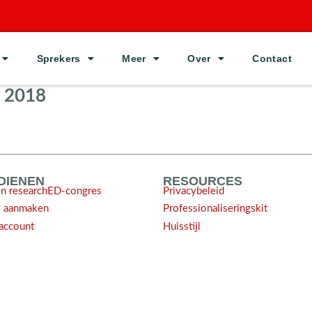
Sprekers
Meer
Over
Contact
j 2018
NDIENEN
RESOURCES
en researchED-congres
Privacybeleid
l aanmaken
Professionaliseringskit
account
Huisstijl