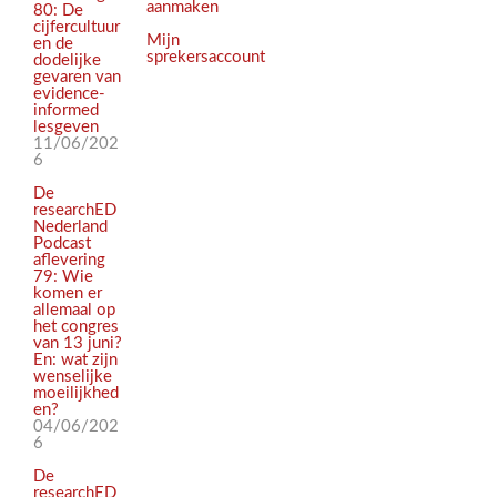
aanmaken
80: De
cijfercultuur
Mijn
en de
sprekersaccount
dodelijke
gevaren van
evidence-
informed
lesgeven
11/06/202
6
De
researchED
Nederland
Podcast
aflevering
79: Wie
komen er
allemaal op
het congres
van 13 juni?
En: wat zijn
wenselijke
moeilijkhed
en?
04/06/202
6
De
researchED