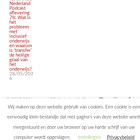
Nederland
Podcast
aflevering
78: Wat is
het
probleem
met
inclusief
onderwijs
en waarom
is ‘transfer’
de heilige
graal van
het
onderwijs?
28/05/202
6
© 2017-2026 researchED Nederland | Alle
Wij maken op deze website gebruik van cookies. Een cookie is een
rechten voorbehouden |
eenvoudig klein bestandje dat met pagina’s van deze website word
contact@researchED.eu
meegestuurd en door uw browser op uw harde schrijf van uw
computer wordt opgeslagen.
Instellingen
Privacybeleid