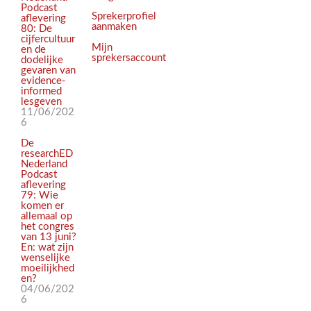
Podcast
Sprekerprofiel
aflevering
aanmaken
80: De
cijfercultuur
Mijn
en de
sprekersaccount
dodelijke
gevaren van
evidence-
informed
lesgeven
11/06/202
6
De
researchED
Nederland
Podcast
aflevering
79: Wie
komen er
allemaal op
het congres
van 13 juni?
En: wat zijn
wenselijke
moeilijkhed
en?
04/06/202
6