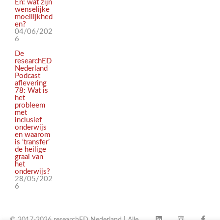
En: wat zijn
wenselijke
moeilijkhed
en?
04/06/202
6
De
researchED
Nederland
Podcast
aflevering
78: Wat is
het
probleem
met
inclusief
onderwijs
en waarom
is ‘transfer’
de heilige
graal van
het
onderwijs?
28/05/202
6
© 2017-2026 researchED Nederland | Alle