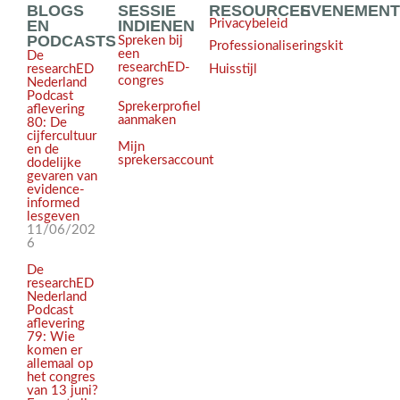
BLOGS
SESSIE
RESOURCES
EVENEMEN
EN
INDIENEN
Privacybeleid
PODCASTS
Spreken bij
Professionaliseringskit
een
De
researchED-
Huisstijl
researchED
congres
Nederland
Podcast
Sprekerprofiel
aflevering
aanmaken
80: De
cijfercultuur
Mijn
en de
sprekersaccount
dodelijke
gevaren van
evidence-
informed
lesgeven
11/06/202
6
De
researchED
Nederland
Podcast
aflevering
79: Wie
komen er
allemaal op
het congres
van 13 juni?