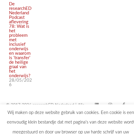
De
researchED
Nederland
Podcast
aflevering
78: Wat is
het
probleem
met
inclusief
onderwijs
en waarom
is ‘transfer’
de heilige
graal van
het
onderwijs?
28/05/202
6
© 2017-2026 researchED Nederland | Alle
Wij maken op deze website gebruik van cookies. Een cookie is een
rechten voorbehouden |
eenvoudig klein bestandje dat met pagina’s van deze website word
contact@researchED.eu
meegestuurd en door uw browser op uw harde schrijf van uw