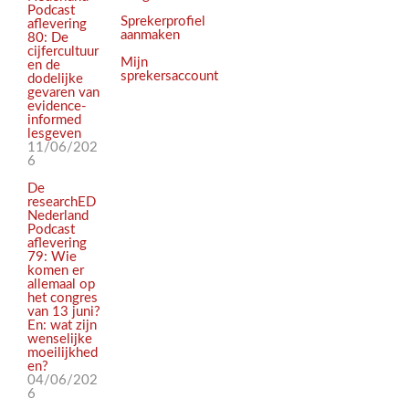
Podcast
Sprekerprofiel
aflevering
aanmaken
80: De
cijfercultuur
Mijn
en de
sprekersaccount
dodelijke
gevaren van
evidence-
informed
lesgeven
11/06/202
6
De
researchED
Nederland
Podcast
aflevering
79: Wie
komen er
allemaal op
het congres
van 13 juni?
En: wat zijn
wenselijke
moeilijkhed
en?
04/06/202
6