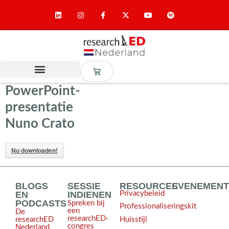
PowerPoint-
presentatie
Nuno Crato
Nu downloaden!
BLOGS
SESSIE
RESOURCES
EVENEMEN
EN
INDIENEN
Privacybeleid
PODCASTS
Spreken bij
Professionaliseringskit
een
De
researchED-
Huisstijl
researchED
congres
Nederland