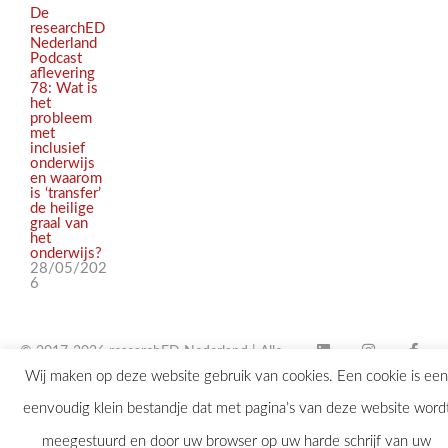
De
researchED
Nederland
Podcast
aflevering
78: Wat is
het
probleem
met
inclusief
onderwijs
en waarom
is ‘transfer’
de heilige
graal van
het
onderwijs?
28/05/202
6
© 2017-2026 researchED Nederland | Alle
Wij maken op deze website gebruik van cookies. Een cookie is een
rechten voorbehouden |
eenvoudig klein bestandje dat met pagina’s van deze website word
contact@researchED.eu
meegestuurd en door uw browser op uw harde schrijf van uw