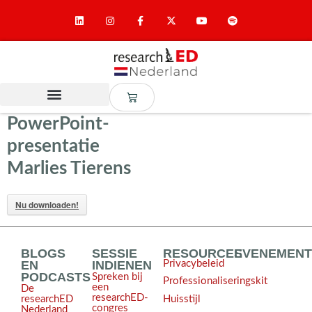
PowerPoint-
presentatie
Marlies Tierens
Nu downloaden!
BLOGS
SESSIE
RESOURCES
EVENEMEN
EN
INDIENEN
Privacybeleid
PODCASTS
Spreken bij
Professionaliseringskit
een
De
researchED-
Huisstijl
researchED
congres
Nederland