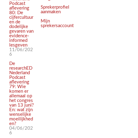
Podcast
Sprekerprofiel
aflevering
aanmaken
80: De
cijfercultuur
Mijn
en de
sprekersaccount
dodelijke
gevaren van
evidence-
informed
lesgeven
11/06/202
6
De
researchED
Nederland
Podcast
aflevering
79: Wie
komen er
allemaal op
het congres
van 13 juni?
En: wat zijn
wenselijke
moeilijkhed
en?
04/06/202
6