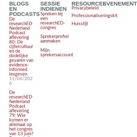
BLOGS
SESSIE
RESOURCES
EVENEMEN
EN
INDIENEN
Privacybeleid
PODCASTS
Spreken bij
Professionaliseringskit
een
De
researchED-
Huisstijl
researchED
congres
Nederland
Podcast
Sprekerprofiel
aflevering
aanmaken
80: De
cijfercultuur
Mijn
en de
sprekersaccount
dodelijke
gevaren van
evidence-
informed
lesgeven
11/06/202
6
De
researchED
Nederland
Podcast
aflevering
79: Wie
komen er
allemaal op
het congres
van 13 juni?