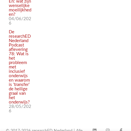
En: wat zijn
wenselijke
moeilijkhed
en?
04/06/202
6
De
researchED
Nederland
Podcast
aflevering
78: Wat is
het
probleem
met
inclusief
onderwijs
en waarom
is ‘transfer’
de heilige
graal van
het
onderwijs?
28/05/202
6
© 2017-2026 researchED Nederland | Alle