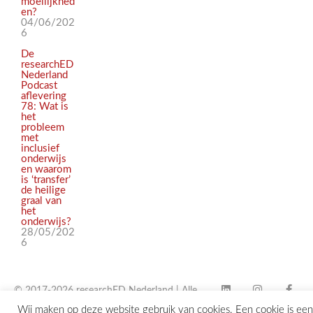
moeilijkhed
en?
04/06/202
6
De
researchED
Nederland
Podcast
aflevering
78: Wat is
het
probleem
met
inclusief
onderwijs
en waarom
is ‘transfer’
de heilige
graal van
het
onderwijs?
28/05/202
6
© 2017-2026 researchED Nederland | Alle
Wij maken op deze website gebruik van cookies. Een cookie is een
rechten voorbehouden |