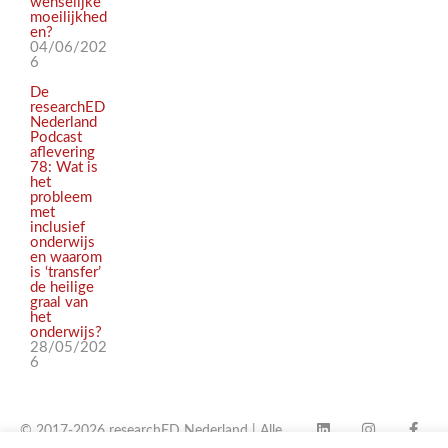
wenselijke
moeilijkhed
en?
04/06/202
6
De
researchED
Nederland
Podcast
aflevering
78: Wat is
het
probleem
met
inclusief
onderwijs
en waarom
is ‘transfer’
de heilige
graal van
het
onderwijs?
28/05/202
6
© 2017-2026 researchED Nederland | Alle