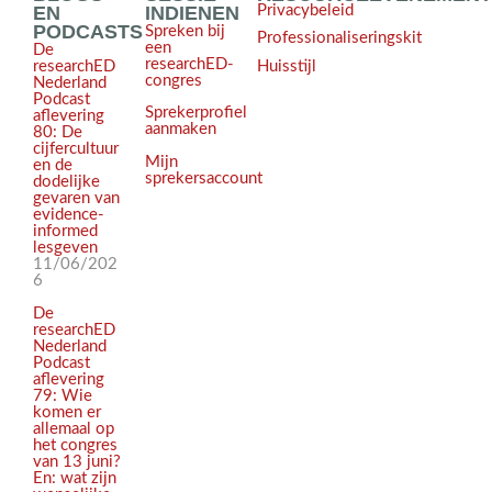
EN
INDIENEN
Privacybeleid
PODCASTS
Spreken bij
Professionaliseringskit
een
De
researchED-
Huisstijl
researchED
congres
Nederland
Podcast
Sprekerprofiel
aflevering
aanmaken
80: De
cijfercultuur
Mijn
en de
sprekersaccount
dodelijke
gevaren van
evidence-
informed
lesgeven
11/06/202
6
De
researchED
Nederland
Podcast
aflevering
79: Wie
komen er
allemaal op
het congres
van 13 juni?
En: wat zijn