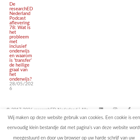
De
researchED
Nederland
Podcast
aflevering
78: Wat is
het
probleem
met
inclusief
onderwijs
en waarom
is ‘transfer’
de heilige
graal van
het
onderwijs?
28/05/202
6
© 2017-2026 researchED Nederland | Alle
Wij maken op deze website gebruik van cookies. Een cookie is een
rechten voorbehouden |
eenvoudig klein bestandje dat met pagina’s van deze website word
contact@researchED.eu
meegestuurd en door uw browser op uw harde schrijf van uw