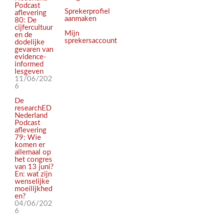
Podcast
Sprekerprofiel
aflevering
aanmaken
80: De
cijfercultuur
Mijn
en de
sprekersaccount
dodelijke
gevaren van
evidence-
informed
lesgeven
11/06/202
6
De
researchED
Nederland
Podcast
aflevering
79: Wie
komen er
allemaal op
het congres
van 13 juni?
En: wat zijn
wenselijke
moeilijkhed
en?
04/06/202
6