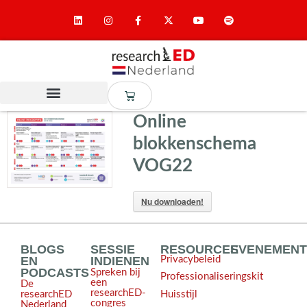
Online
blokkenschema
VOG22
Nu downloaden!
BLOGS
SESSIE
RESOURCES
EVENEMEN
EN
INDIENEN
Privacybeleid
PODCASTS
Spreken bij
Professionaliseringskit
een
De
researchED-
Huisstijl
researchED
congres
Nederland