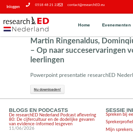
0518 48 21 22
contact@researchED.eu
Inloggen
Home
Evenementen
Martin Ringenaldus, Dominqi
– Op naar succeservaringen vo
leerlingen
Powerpoint presentatie researchED Neder
Nu downloaden!
BLOGS EN PODCASTS
SESSIE I
Spreken bij e
De researchED Nederland Podcast aflevering
80: De cijfercultuur en de dodelijke gevaren
Sprekerprofie
van evidence-informed lesgeven
11/06/2026
Mijn sprekers