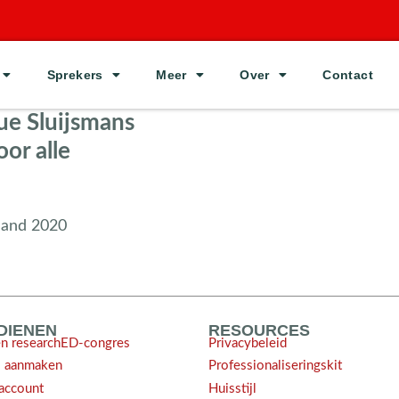
Sprekers
Meer
Over
Contact
ue Sluijsmans
or alle
land 2020
NDIENEN
RESOURCES
en researchED-congres
Privacybeleid
l aanmaken
Professionaliseringskit
account
Huisstijl