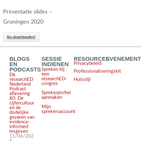
Presentatie slides –
Groningen 2020
Nu downloaden!
BLOGS
SESSIE
RESOURCES
EVENEMEN
EN
INDIENEN
Privacybeleid
PODCASTS
Spreken bij
Professionaliseringskit
een
De
researchED-
Huisstijl
researchED
congres
Nederland
Podcast
Sprekerprofiel
aflevering
aanmaken
80: De
cijfercultuur
Mijn
en de
sprekersaccount
dodelijke
gevaren van
evidence-
informed
lesgeven
11/06/202
6