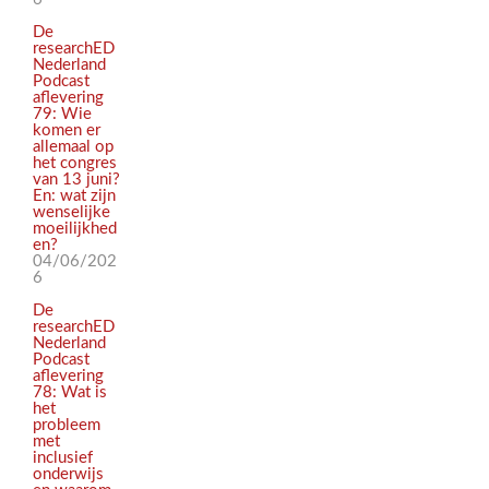
De
researchED
Nederland
Podcast
aflevering
79: Wie
komen er
allemaal op
het congres
van 13 juni?
En: wat zijn
wenselijke
moeilijkhed
en?
04/06/202
6
De
researchED
Nederland
Podcast
aflevering
78: Wat is
het
probleem
met
inclusief
onderwijs