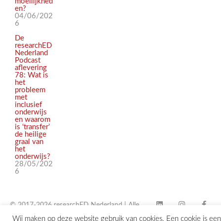
moeilijkhed
en?
04/06/202
6
De
researchED
Nederland
Podcast
aflevering
78: Wat is
het
probleem
met
inclusief
onderwijs
en waarom
is ‘transfer’
de heilige
graal van
het
onderwijs?
28/05/202
6
© 2017-2026 researchED Nederland | Alle
Wij maken op deze website gebruik van cookies. Een cookie is een
rechten voorbehouden |