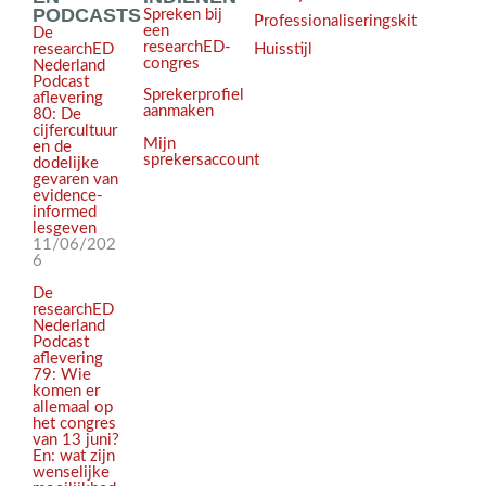
PODCASTS
Spreken bij
Professionaliseringskit
een
De
researchED-
Huisstijl
researchED
congres
Nederland
Podcast
Sprekerprofiel
aflevering
aanmaken
80: De
cijfercultuur
Mijn
en de
sprekersaccount
dodelijke
gevaren van
evidence-
informed
lesgeven
11/06/202
6
De
researchED
Nederland
Podcast
aflevering
79: Wie
komen er
allemaal op
het congres
van 13 juni?
En: wat zijn
wenselijke