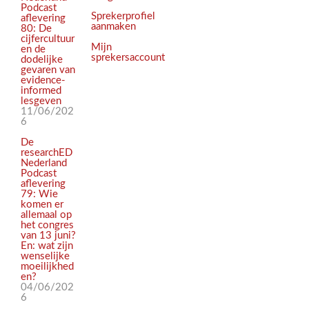
Podcast
Sprekerprofiel
aflevering
aanmaken
80: De
cijfercultuur
Mijn
en de
sprekersaccount
dodelijke
gevaren van
evidence-
informed
lesgeven
11/06/202
6
De
researchED
Nederland
Podcast
aflevering
79: Wie
komen er
allemaal op
het congres
van 13 juni?
En: wat zijn
wenselijke
moeilijkhed
en?
04/06/202
6