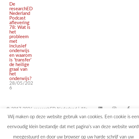
De
researchED
Nederland
Podcast
aflevering
78: Wat is
het
probleem
met
inclusief
onderwijs
en waarom
is ‘transfer’
de heilige
graal van
het
onderwijs?
28/05/202
6
© 2017-2026 researchED Nederland | Alle
Wij maken op deze website gebruik van cookies. Een cookie is een
rechten voorbehouden |
eenvoudig klein bestandje dat met pagina’s van deze website word
contact@researchED.eu
meegestuurd en door uw browser op uw harde schrijf van uw