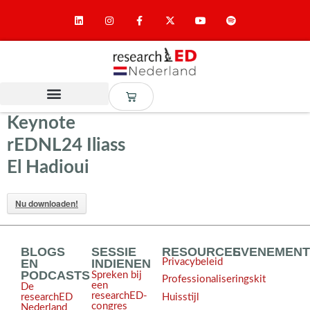
Keynote
rEDNL24 Iliass
El Hadioui
Nu downloaden!
BLOGS
SESSIE
RESOURCES
EVENEMEN
EN
INDIENEN
Privacybeleid
PODCASTS
Spreken bij
Professionaliseringskit
een
De
researchED-
Huisstijl
researchED
congres
Nederland