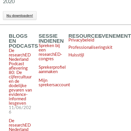
2020
Nu downloaden!
BLOGS
SESSIE
RESOURCES
EVENEMEN
EN
INDIENEN
Privacybeleid
PODCASTS
Spreken bij
Professionaliseringskit
een
De
researchED-
Huisstijl
researchED
congres
Nederland
Podcast
Sprekerprofiel
aflevering
aanmaken
80: De
cijfercultuur
Mijn
en de
sprekersaccount
dodelijke
gevaren van
evidence-
informed
lesgeven
11/06/202
6
De
researchED
Nederland