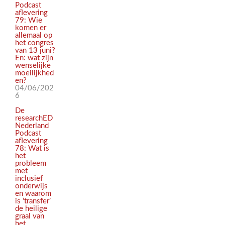
Podcast
aflevering
79: Wie
komen er
allemaal op
het congres
van 13 juni?
En: wat zijn
wenselijke
moeilijkhed
en?
04/06/202
6
De
researchED
Nederland
Podcast
aflevering
78: Wat is
het
probleem
met
inclusief
onderwijs
en waarom
is ‘transfer’
de heilige
graal van
het