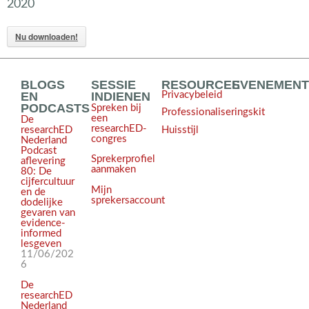
2020
Nu downloaden!
BLOGS
SESSIE
RESOURCES
EVENEMEN
EN
INDIENEN
Privacybeleid
PODCASTS
Spreken bij
Professionaliseringskit
een
De
researchED-
Huisstijl
researchED
congres
Nederland
Podcast
Sprekerprofiel
aflevering
aanmaken
80: De
cijfercultuur
Mijn
en de
sprekersaccount
dodelijke
gevaren van
evidence-
informed
lesgeven
11/06/202
6
De
researchED
Nederland