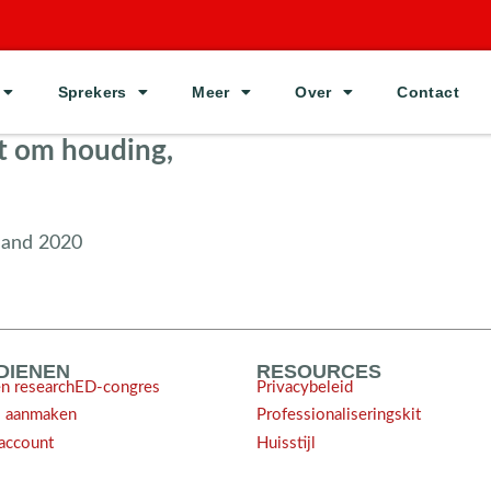
Sprekers
Meer
Over
Contact
t om houding,
land 2020
NDIENEN
RESOURCES
en researchED-congres
Privacybeleid
l aanmaken
Professionaliseringskit
account
Huisstijl