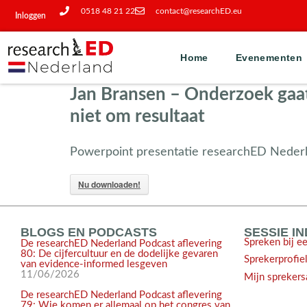
0518 48 21 22
contact@researchED.eu
Inloggen
Home
Evenementen
Jan Bransen – Onderzoek gaa
niet om resultaat
Powerpoint presentatie researchED Neder
Nu downloaden!
BLOGS EN PODCASTS
SESSIE I
Spreken bij e
De researchED Nederland Podcast aflevering
80: De cijfercultuur en de dodelijke gevaren
Sprekerprofie
van evidence-informed lesgeven
11/06/2026
Mijn sprekers
De researchED Nederland Podcast aflevering
79: Wie komen er allemaal op het congres van