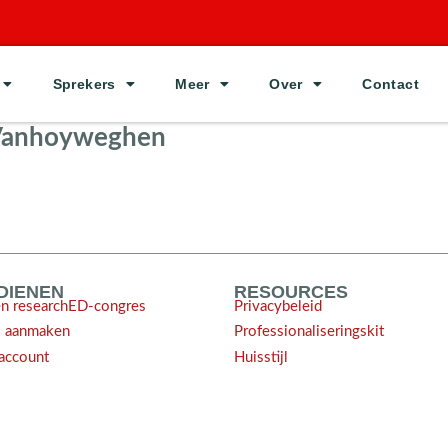
Sprekers
Meer
Over
Contact
 Vanhoyweghen
NDIENEN
RESOURCES
en researchED-congres
Privacybeleid
l aanmaken
Professionaliseringskit
account
Huisstijl