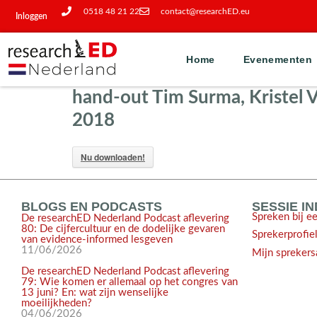
0518 48 21 22
contact@researchED.eu
Inloggen
Home
Evenementen
hand-out Tim Surma, Kristel
2018
Nu downloaden!
BLOGS EN PODCASTS
SESSIE I
Spreken bij e
De researchED Nederland Podcast aflevering
80: De cijfercultuur en de dodelijke gevaren
Sprekerprofie
van evidence-informed lesgeven
11/06/2026
Mijn sprekers
De researchED Nederland Podcast aflevering
79: Wie komen er allemaal op het congres van
13 juni? En: wat zijn wenselijke
moeilijkheden?
04/06/2026