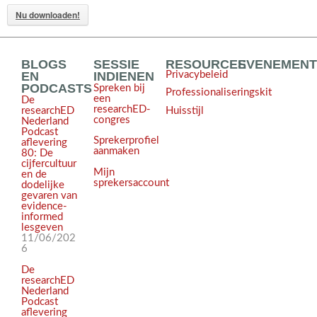
Nu downloaden!
BLOGS
SESSIE
RESOURCES
EVENEMEN
EN
INDIENEN
Privacybeleid
PODCASTS
Spreken bij
Professionaliseringskit
een
De
researchED-
Huisstijl
researchED
congres
Nederland
Podcast
Sprekerprofiel
aflevering
aanmaken
80: De
cijfercultuur
Mijn
en de
sprekersaccount
dodelijke
gevaren van
evidence-
informed
lesgeven
11/06/202
6
De
researchED
Nederland
Podcast
aflevering