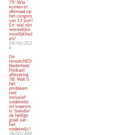
79: Wie
komen er
allemaal op
het congres
van 13 juni?
En: wat zijn
wenselijke
moeilijkhed
en?
04/06/202
6
De
researchED
Nederland
Podcast
aflevering
78: Wat is
het
probleem
met
inclusief
onderwijs
en waarom
is ‘transfer’
de heilige
graal van
het
onderwijs?
28/05/202