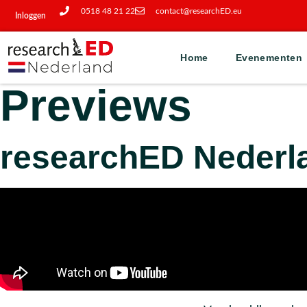
0518 48 21 22
contact@researchED.eu
Inloggen
Home
Evenementen
Previews
researchED Nederl