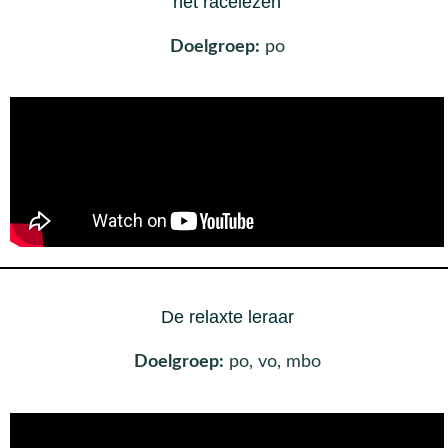
het racelezen
Doelgroep:
po
De relaxte leraar
Doelgroep:
po, vo, mbo