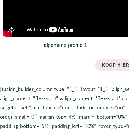
algemene promo 1
KOOP HIER
[fusion_builder_column type=”1_1″ layout=”1_1″ align_se
align_content=”flex-start” valign_content=”flex-start”
target=”_self” min_height=”none” hide_on_mobile=”no” 
order_small=”0″ margin_top=”4%” margin_bottom=”0%” 
padding_bottom=”5%” padding_left=”10%” hover_type=”