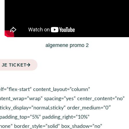
algemene promo 2
 JE TICKET
lf=”flex-start” content_layout=”column”
 content_wrap=”wrap” spacing=”yes” center_content=”no”
sticky_display=”normal,sticky” order_medium=”0″
padding_top=”5%” padding_right=”10%”
none” border_style=”solid” box_shadow=”no”