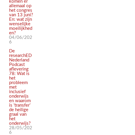
komen er
allemaal op
het congres
van 13 juni?
En: wat zijn
wenselijke
moeilijkhed
en?
04/06/202
6
De
researchED
Nederland
Podcast
aflevering
78: Wat is
het
probleem
met
inclusief
onderwijs
en waarom
is ‘transfer’
de heilige
graal van
het
onderwijs?
28/05/202
6