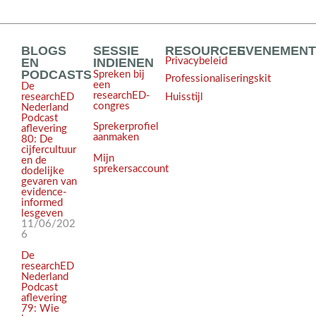
BLOGS
SESSIE
RESOURCES
EVENEMEN
EN
INDIENEN
Privacybeleid
PODCASTS
Spreken bij
Professionaliseringskit
een
De
researchED-
Huisstijl
researchED
congres
Nederland
Podcast
Sprekerprofiel
aflevering
aanmaken
80: De
cijfercultuur
Mijn
en de
sprekersaccount
dodelijke
gevaren van
evidence-
informed
lesgeven
11/06/202
6
De
researchED
Nederland
Podcast
aflevering
79: Wie