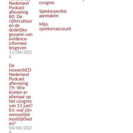
congres
Nederland
Podcast
Sprekerprofiel
aflevering
aanmaken
80: De
cijfercultuur
Mijn
en de
sprekersaccount
dodelijke
gevaren van
evidence-
informed
lesgeven
11/06/202
6
De
researchED
Nederland
Podcast
aflevering
79: Wie
komen er
allemaal op
het congres
van 13 juni?
En: wat zijn
wenselijke
moeilijkhed
en?
04/06/202
6