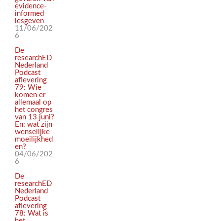
evidence-
informed
lesgeven
11/06/202
6
De
researchED
Nederland
Podcast
aflevering
79: Wie
komen er
allemaal op
het congres
van 13 juni?
En: wat zijn
wenselijke
moeilijkhed
en?
04/06/202
6
De
researchED
Nederland
Podcast
aflevering
78: Wat is
het