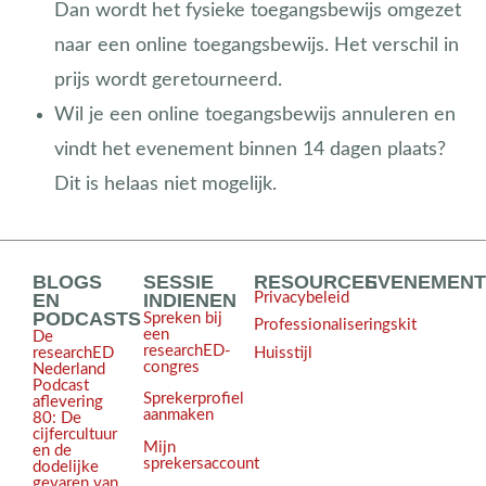
Dan wordt het fysieke toegangsbewijs omgezet
naar een online toegangsbewijs. Het verschil in
prijs wordt geretourneerd.
Wil je een online toegangsbewijs annuleren en
vindt het evenement binnen 14 dagen plaats?
Dit is helaas niet mogelijk.
BLOGS
SESSIE
RESOURCES
EVENEMEN
EN
INDIENEN
Privacybeleid
PODCASTS
Spreken bij
Professionaliseringskit
een
De
researchED-
Huisstijl
researchED
congres
Nederland
Podcast
Sprekerprofiel
aflevering
aanmaken
80: De
cijfercultuur
Mijn
en de
sprekersaccount
dodelijke
gevaren van