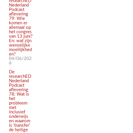
researchED
Nederland
Podcast
aflevering
79: Wie
komen er
allemaal op
het congres
van 13 juni?
En: wat zijn
wenselijke
moeilijkhed
en?
04/06/202
6
De
researchED
Nederland
Podcast
aflevering
78: Wat is
het
probleem
met
inclusief
onderwijs
en waarom
is ‘transfer’
de heilige