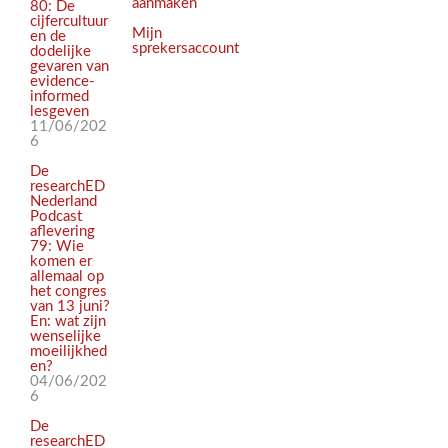
aanmaken
80: De
cijfercultuur
Mijn
en de
sprekersaccount
dodelijke
gevaren van
evidence-
informed
lesgeven
11/06/202
6
De
researchED
Nederland
Podcast
aflevering
79: Wie
komen er
allemaal op
het congres
van 13 juni?
En: wat zijn
wenselijke
moeilijkhed
en?
04/06/202
6
De
researchED