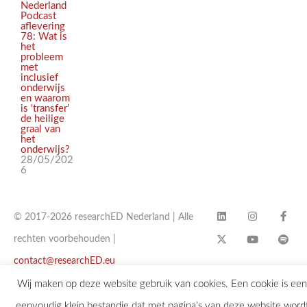
Nederland
Podcast
aflevering
78: Wat is
het
probleem
met
inclusief
onderwijs
en waarom
is ‘transfer’
de heilige
graal van
het
onderwijs?
28/05/202
6
© 2017-2026 researchED Nederland | Alle
rechten voorbehouden |
contact@researchED.eu
Wij maken op deze website gebruik van cookies. Een cookie is een
eenvoudig klein bestandje dat met pagina’s van deze website word