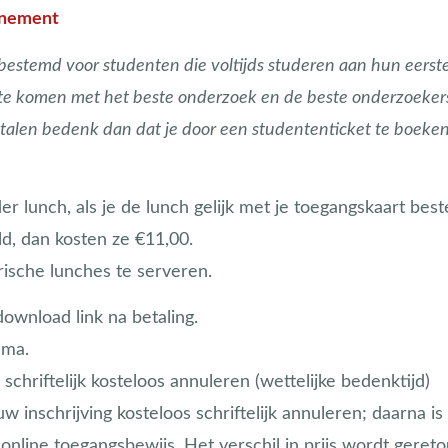
venement
bestemd voor studenten die voltijds studeren aan hun eerst
e komen met het beste onderzoek en de beste onderzoekers. 
betalen bedenk dan dat je door een studententicket te boe
r lunch, als je de lunch gelijk met je toegangskaart bestel
d, dan kosten ze €11,00.
ische lunches te serveren.
download link na betaling.
mma.
chriftelijk kosteloos annuleren (wettelijke bedenktijd)
 inschrijving kosteloos schriftelijk annuleren;
daarna is
nline toegangsbewijs. Het verschil in prijs wordt
gereto