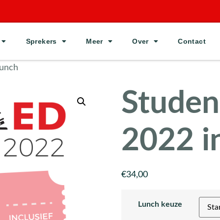
Sprekers
Meer
Over
Contact
lunch
Studen
2022 in
€
34,00
Lunch keuze