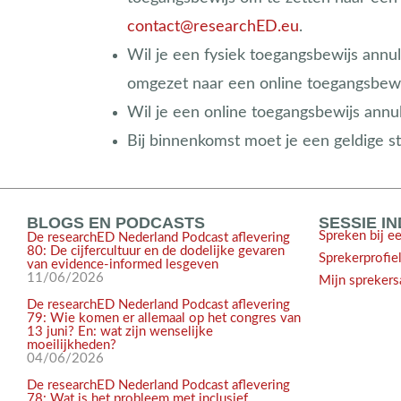
contact@researchED.eu
.
Wil je een fysiek toegangsbewijs annu
omgezet naar een online toegangsbewij
Wil je een online toegangsbewijs annul
Bij binnenkomst moet je een geldige s
BLOGS EN PODCASTS
SESSIE I
Spreken bij e
De researchED Nederland Podcast aflevering
80: De cijfercultuur en de dodelijke gevaren
Sprekerprofie
van evidence-informed lesgeven
11/06/2026
Mijn sprekers
De researchED Nederland Podcast aflevering
79: Wie komen er allemaal op het congres van
13 juni? En: wat zijn wenselijke
moeilijkheden?
04/06/2026
De researchED Nederland Podcast aflevering
78: Wat is het probleem met inclusief