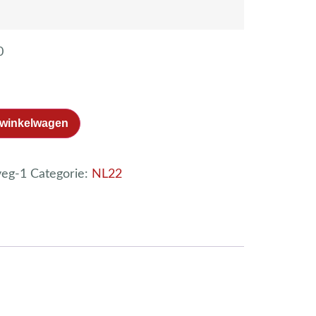
0
 winkelwagen
veg-1
Categorie:
NL22