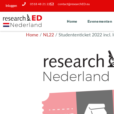
0518 48 21 22
contact@researchED.eu
Inloggen
Home
Evenementen
Home
/
NL22
/ Studententicket 2022 incl. 