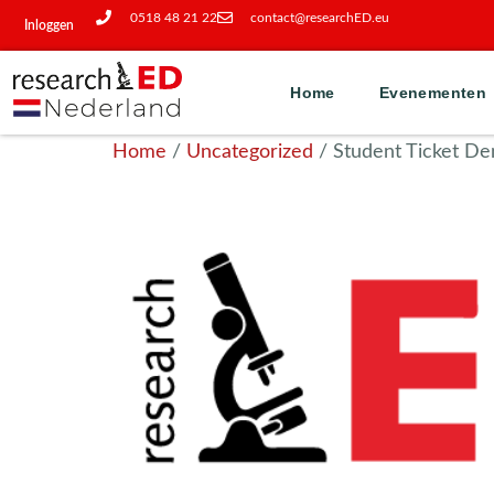
0518 48 21 22
contact@researchED.eu
Inloggen
Home
Evenementen
Home
/
Uncategorized
/ Student Ticket D