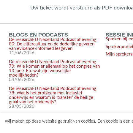
Uw ticket wordt verstuurd als PDF download 
BLOGS EN PODCASTS
SESSIE I
Spreken bij e
De researchED Nederland Podcast aflevering
80: De cijfercultuur en de dodelijke gevaren
Sprekerprofie
van evidence-informed lesgeven
11/06/2026
Mijn sprekers
De researchED Nederland Podcast aflevering
79: Wie komen er allemaal op het congres van
13 juni? En: wat zijn wenselijke
moeilijkheden?
04/06/2026
De researchED Nederland Podcast aflevering
78: Wat is het probleem met inclusief
onderwijs en waarom is ‘transfer’ de heilige
graal van het onderwijs?
28/05/2026
Wij maken op deze website gebruik van cookies. Een cookie is een
© 2017-2026 researchED Nederland | Alle rechten voorbehouden |
c