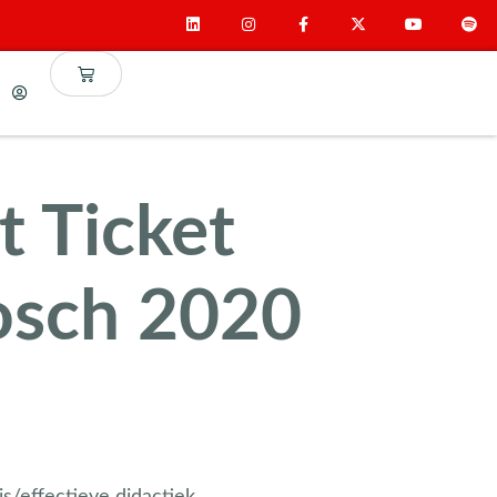
t Ticket
osch 2020
s/effectieve didactiek