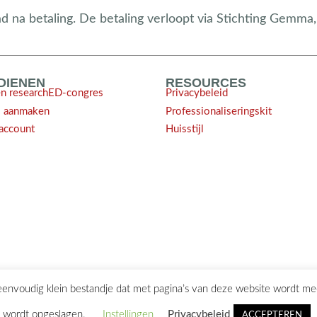
na betaling. De betaling verloopt via Stichting Gemma, re
NDIENEN
RESOURCES
en researchED-congres
Privacybeleid
l aanmaken
Professionaliseringskit
account
Huisstijl
 eenvoudig klein bestandje dat met pagina’s van deze website wordt m
ontact@researchED.eu
wordt opgeslagen.
Instellingen
Privacybeleid
ACCEPTEREN